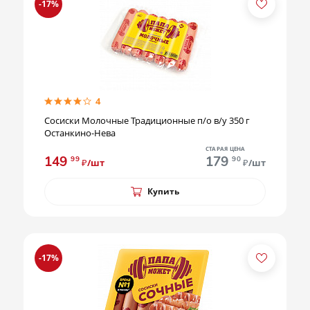
-17%
4
Сосиски Молочные Традиционные п/о в/у 350 г
Останкино-Нева
СТАРАЯ ЦЕНА
149
179
99
90
₽/шт
₽/шт
Купить
-17%