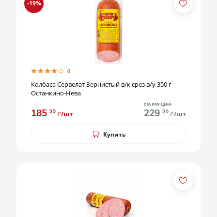
-19%
4
Колбаса Сервелат Зернистый в/к срез в/у 350 г
Останкино-Нева
СТАРАЯ ЦЕНА
185
229
99
90
₽/шт
₽/шт
Купить