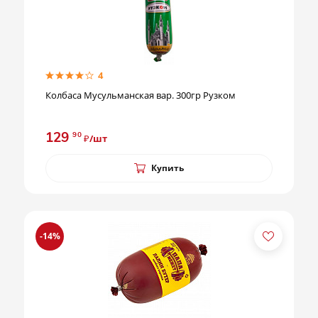
4
Колбаса Мусульманская вар. 300гр Рузком
129
90
₽/шт
Купить
-14%