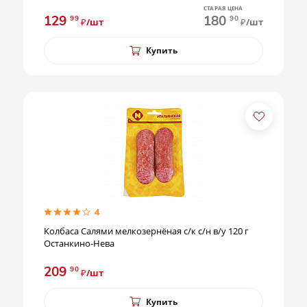
СТАРАЯ ЦЕНА
129
180
99
90
₽/шт
₽/шт
Купить
4
Колбаса Салями мелкозернёная с/к с/н в/у 120 г
Останкино-Нева
209
90
₽/шт
Купить