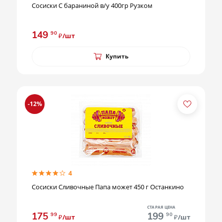
Сосиски С бараниной в/у 400гр Рузком
149
90
₽/шт
Купить
-12%
4
Сосиски Сливочные Папа может 450 г Останкино
СТАРАЯ ЦЕНА
175
199
99
90
₽/шт
₽/шт