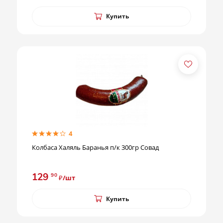
Купить
4
Колбаса Халяль Баранья п/к 300гр Совад
129
90
₽/шт
Купить