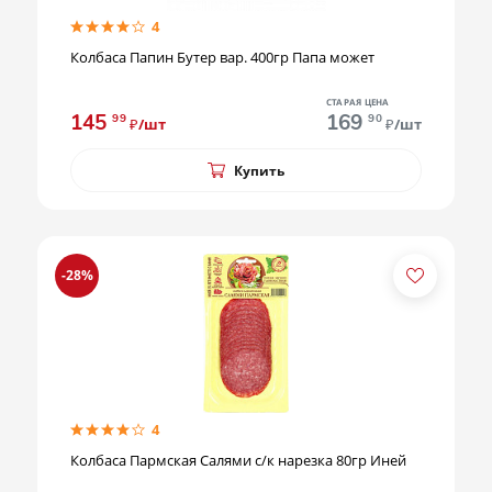
4
Колбаса Папин Бутер вар. 400гр Папа может
СТАРАЯ ЦЕНА
145
169
99
90
₽/шт
₽/шт
Купить
-28%
4
Колбаса Пармская Салями с/к нарезка 80гр Иней