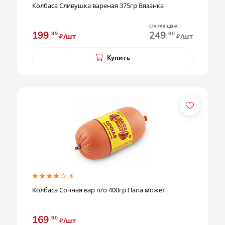
Колбаса Сливушка вареная 375гр Вязанка
СТАРАЯ ЦЕНА
199
249
99
90
₽/шт
₽/шт
Купить
4
Колбаса Сочная вар п/о 400гр Папа может
169
90
₽/шт