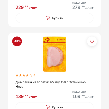
СТАРАЯ ЦЕНА
229
279
99
90
₽/шт
₽/шт
Купить
-18%
4
Дымовица из лопатки в/к в/у 150 г Останкино-
Нева
СТАРАЯ ЦЕНА
139
169
99
90
₽/шт
₽/шт
Купить