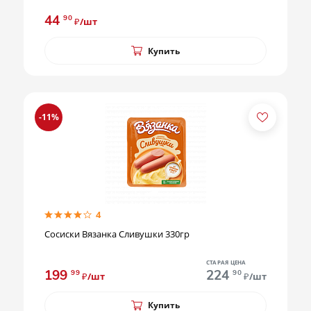
44
90
₽/шт
Купить
-11%
4
Сосиски Вязанка Сливушки 330гр
СТАРАЯ ЦЕНА
199
224
99
90
₽/шт
₽/шт
Купить