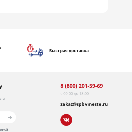
ь
Быстрая доставка
8 (800) 201-59-69
у
с 09:00 до 18:00
х и
zakaz@spbvmeste.ru
тикой