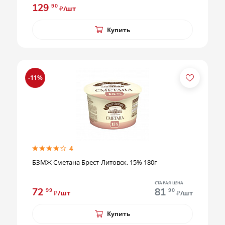
129
90
₽/шт
Купить
-11%
4
БЗМЖ Сметана Брест-Литовск. 15% 180г
СТАРАЯ ЦЕНА
72
81
99
90
₽/шт
₽/шт
Купить