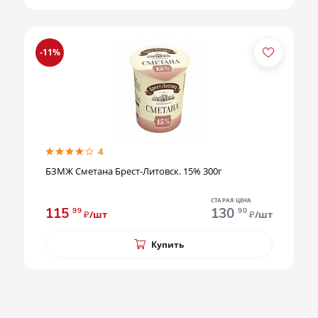
-11%
4
БЗМЖ Сметана Брест-Литовск. 15% 300г
СТАРАЯ ЦЕНА
115
130
99
90
₽/шт
₽/шт
Купить