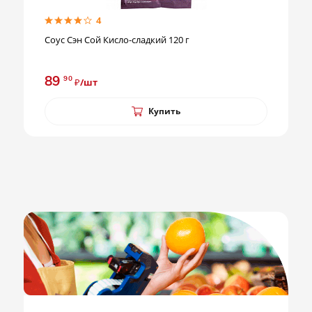
4
Соус Сэн Сой Кисло-сладкий 120 г
89
90
₽/шт
Купить