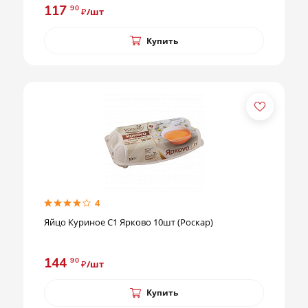
117
90
₽/шт
Купить
4
Яйцо Куриное С1 Ярково 10шт (Роскар)
144
90
₽/шт
Купить