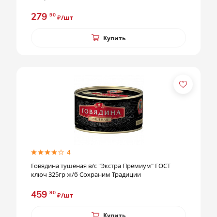
279
90
₽/шт
Купить
4
Говядина тушеная в/с "Экстра Премиум" ГОСТ
ключ 325гр ж/б Сохраним Традиции
459
90
₽/шт
Купить