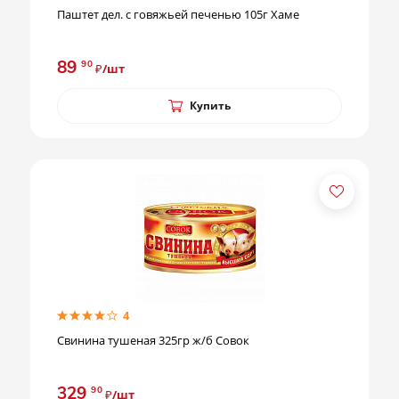
Паштет дел. с говяжьей печенью 105г Хаме
89
90
₽/шт
Купить
4
Свинина тушеная 325гр ж/б Совок
329
90
₽/шт