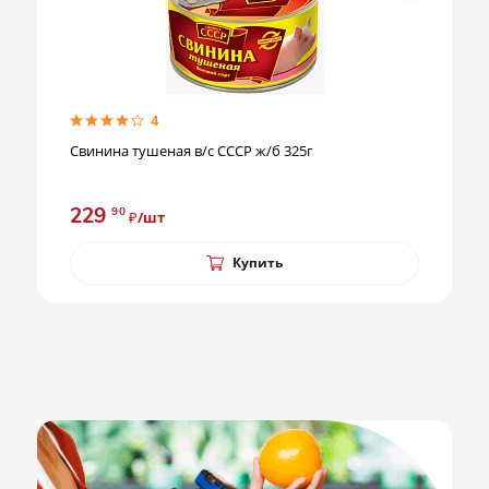
4
Свинина тушеная в/с СССР ж/б 325г
229
90
₽/шт
Купить