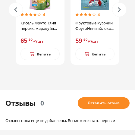
4
4
Кисель ФрутоНяня
Фруктовые кусочки
Морс Фрут
персик, маракуйя
ФрутоНяня яблоко,
клюква, че
130г
малина, 15г
вишня - яг
0,2л
65
59
65
90
90
90
₽/шт
₽/шт
₽/ш
Купить
Купить
Ку
Отзывы
0
Оставить отзыв
Отзывы пока еще не добавлены, Вы можете стать первым