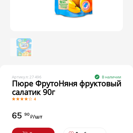
Артикул:
27 496
В наличии
Пюре ФрутоНяня фруктовый
салатик 90г
4
65
90
₽/шт