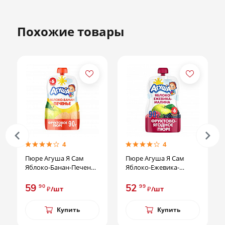
Похожие товары
4
4
Пюре Агуша Я Сам
Пюре Агуша Я Сам
Яблоко-Банан-Печенье
Яблоко-Ежевика-
90г
Малина 90гр
59
52
90
99
₽/шт
₽/шт
Купить
Купить